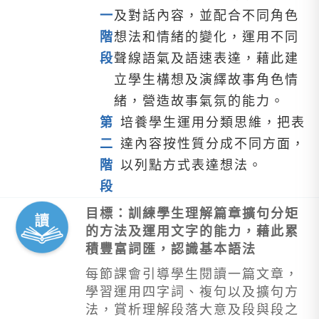
一
及對話內容，並配合不同角色
階
想法和情緒的變化，運用不同
段
聲線語氣及語速表達，藉此建
立學生構想及演繹故事角色情
緒，營造故事氣氛的能力。
第
培養學生運用分類思維，把表
二
達內容按性質分成不同方面，
階
以列點方式表達想法。
段
目標：訓練學生理解篇章擴句分矩
的方法及運用文字的能力，藉此累
積豐富詞匯，認識基本語法
每節課會引導學生閱讀一篇文章，
學習運用四字詞、複句以及擴句方
法，賞析理解段落大意及段與段之